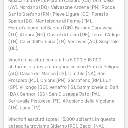
Ripacandida (PZ), Morano Calabro (CS), Domicella
(AV), Mordano (BO), Valvasone Arzene (PN), Rocca
Santo Stefano (RM), Pieve Ligure (GE), Foresto
Sparso (BG), Monteleone di Fermo (FM),
Montefalcone nel Sannio (CB), Barone Canavese
(TO), Atzara (NU), Castel di Lucio (ME), Terre d’Adige
(TN), Calvi dell’Umbria (TR), Verrayes (AO), Sospirolo
(BL).
Vincitori assoluti comuni tra 5.000 E 15.000
abitanti: in questa categoria ci sono Pratola Peligna
(AQ), Casali del Manco (CS), Cimitile (NA), San
Prospero (MO), Chions (PN), Sacrofano (RM), Luni
(SP), Villongo (BG), Venafro (IS), Sammichele di Bari
(BA), Sennori (SS), San Giuseppe Jato (PA),
Serravalle Pistoiese (PT), Altopiano della Vigolana
(TN), Loria (TV).
Vincitori assoluti sopra i 15.000 abitanti: in questa
categoria troviamo Siderno (RC), Bacoli (NA),