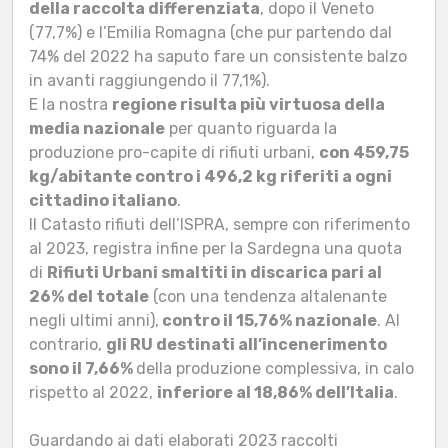
della raccolta differenziata
, dopo il Veneto
(77,7%) e l’Emilia Romagna (che pur partendo dal
74% del 2022 ha saputo fare un consistente balzo
in avanti raggiungendo il 77,1%).
E la nostra
regione risulta più virtuosa della
media nazionale
per quanto riguarda la
produzione pro-capite di rifiuti urbani,
con 459,75
kg/abitante contro i 496,2 kg riferiti a ogni
cittadino italiano
.
Il Catasto rifiuti dell’ISPRA, sempre con riferimento
al 2023, registra infine per la Sardegna una quota
di
Rifiuti Urbani smaltiti in discarica pari al
26% del totale
(con una tendenza altalenante
negli ultimi anni),
contro il 15,76% nazionale
. Al
contrario,
gli RU destinati all’incenerimento
sono il 7,66%
della produzione complessiva, in calo
rispetto al 2022,
inferiore al 18,86% dell’Italia
.
Guardando ai dati elaborati 2023 raccolti