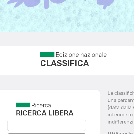
Edizione nazionale
CLASSIFICA
Le classifi
una percent
Ricerca
Reset filtri
(data dalla
RICERCA LIBERA
inferiore o 
indifferenzi
Utilizza la