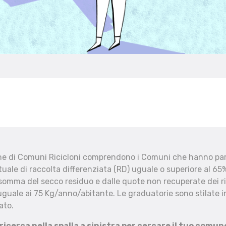
che di Comuni Ricicloni comprendono i Comuni che hanno part
uale di raccolta differenziata (RD) uguale o superiore al 65%
 somma del secco residuo e dalle quote non recuperate dei ri
uguale ai 75 Kg/anno/abitante. Le graduatorie sono stilate in
ato.
 ricerca nella spalla a sinistra per cercare il tuo comun