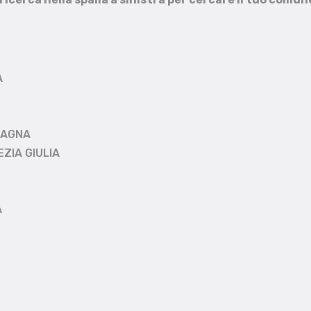
A
MAGNA
EZIA GIULIA
A