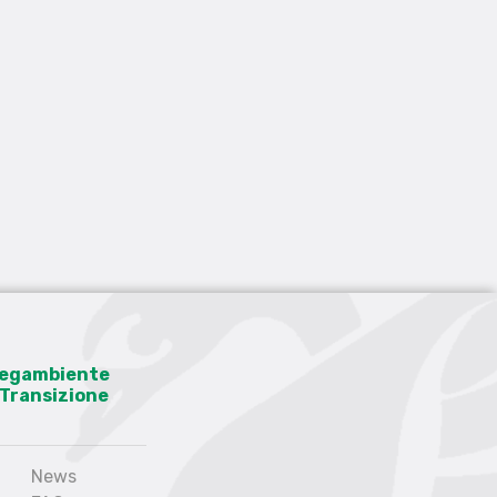
 Legambiente
a Transizione
News