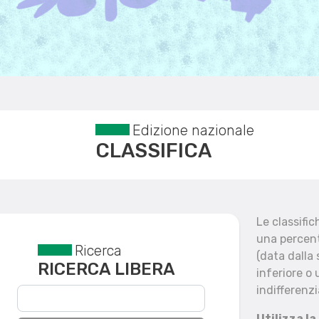
Edizione nazionale
CLASSIFICA
Le classifi
una percent
Ricerca
Reset filtri
(data dalla
RICERCA LIBERA
inferiore o 
indifferenzi
Utilizza la