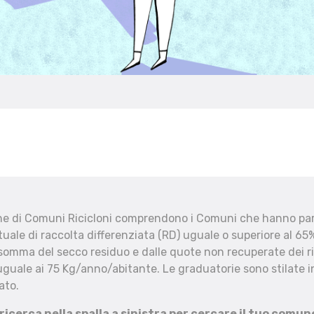
che di Comuni Ricicloni comprendono i Comuni che hanno part
uale di raccolta differenziata (RD) uguale o superiore al 65%
 somma del secco residuo e dalle quote non recuperate dei ri
uguale ai 75 Kg/anno/abitante. Le graduatorie sono stilate in
ato.
 ricerca nella spalla a sinistra per cercare il tuo comun