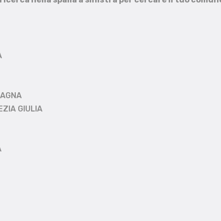
A
MAGNA
EZIA GIULIA
A