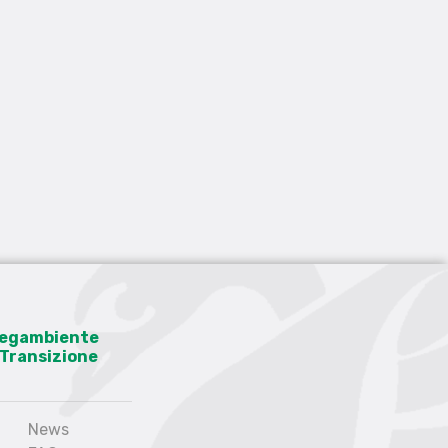
 Legambiente
a Transizione
News