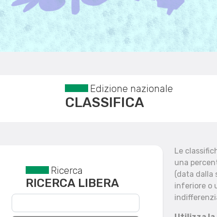
Edizione nazionale
CLASSIFICA
Le classifi
una percent
Ricerca
Reset filtri
(data dalla
RICERCA LIBERA
inferiore o 
indifferenzi
Utilizza la