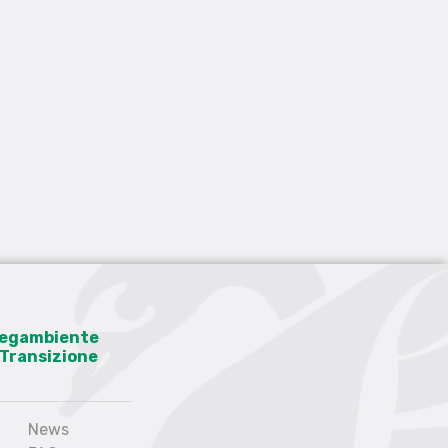
 Legambiente
a Transizione
News