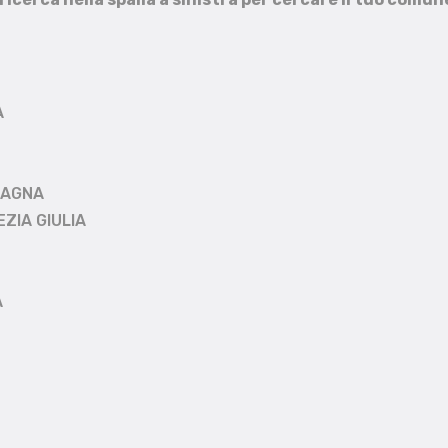
A
MAGNA
EZIA GIULIA
A