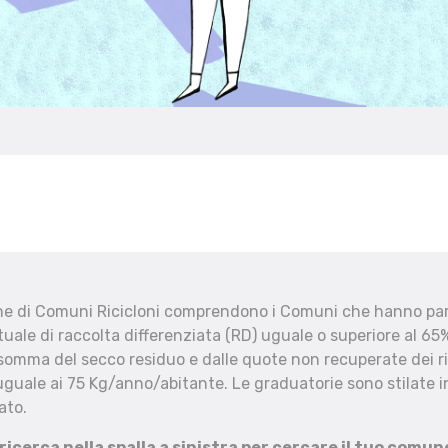
che di Comuni Ricicloni comprendono i Comuni che hanno part
uale di raccolta differenziata (RD) uguale o superiore al 65%
 somma del secco residuo e dalle quote non recuperate dei ri
uguale ai 75 Kg/anno/abitante. Le graduatorie sono stilate in
ato.
 ricerca nella spalla a sinistra per cercare il tuo comun