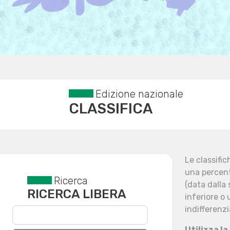
Edizione nazionale
CLASSIFICA
Le classifi
una percent
Ricerca
Reset filtri
(data dalla
RICERCA LIBERA
inferiore o 
indifferenzi
Utilizza la