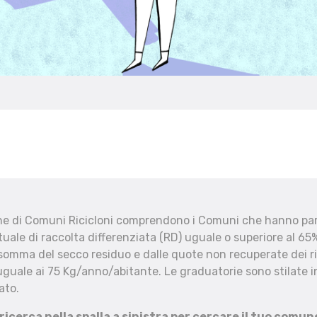
che di Comuni Ricicloni comprendono i Comuni che hanno part
uale di raccolta differenziata (RD) uguale o superiore al 65%
 somma del secco residuo e dalle quote non recuperate dei ri
uguale ai 75 Kg/anno/abitante. Le graduatorie sono stilate in
ato.
 ricerca nella spalla a sinistra per cercare il tuo comun