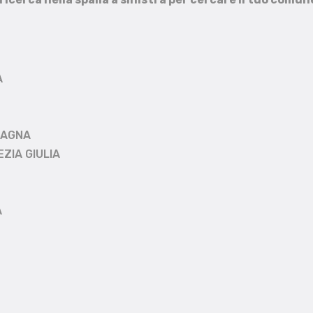
A
MAGNA
EZIA GIULIA
A