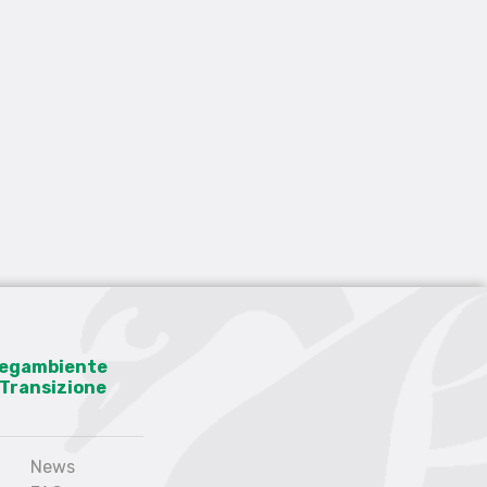
 Legambiente
a Transizione
News