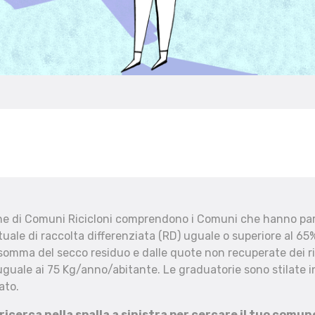
che di Comuni Ricicloni comprendono i Comuni che hanno part
uale di raccolta differenziata (RD) uguale o superiore al 65%
 somma del secco residuo e dalle quote non recuperate dei ri
uguale ai 75 Kg/anno/abitante. Le graduatorie sono stilate in
ato.
 ricerca nella spalla a sinistra per cercare il tuo comun