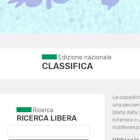
Edizione nazionale
CLASSIFICA
Le classifi
una percent
Ricerca
Reset filtri
(data dalla
RICERCA LIBERA
inferiore o 
indifferenzi
Utilizza la