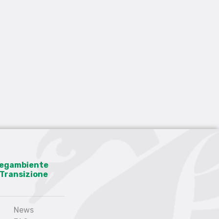
 Legambiente
a Transizione
News