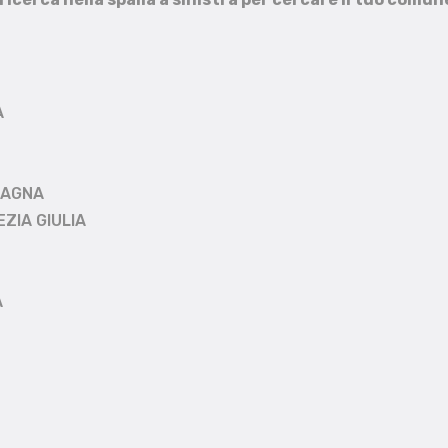
A
MAGNA
EZIA GIULIA
A