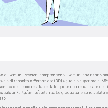
che di Comuni Ricicloni comprendono i Comuni che hanno part
uale di raccolta differenziata (RD) uguale o superiore al 65%
 somma del secco residuo e dalle quote non recuperate dei ri
uguale ai 75 Kg/anno/abitante. Le graduatorie sono stilate in
ato.
 ricerca nella spalla a sinistra per cercare il tuo comun