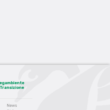
 Legambiente
a Transizione
News