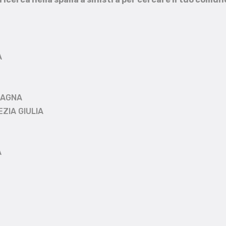
A
MAGNA
EZIA GIULIA
A