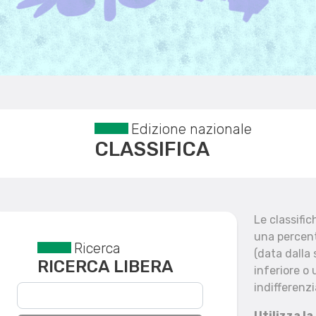
Edizione nazionale
CLASSIFICA
Le classifi
una percent
Ricerca
Reset filtri
(data dalla
RICERCA LIBERA
inferiore o 
indifferenzi
Utilizza la