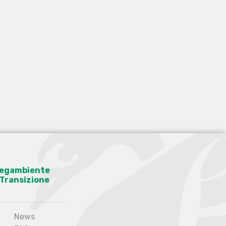
 Legambiente
a Transizione
News