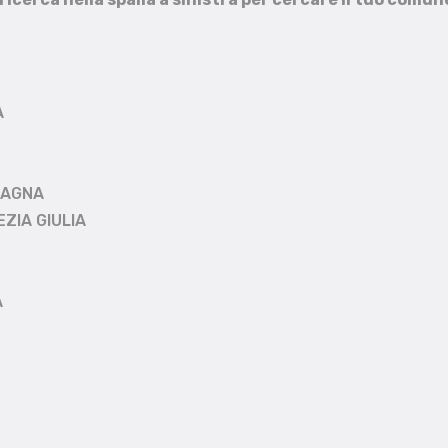
A
MAGNA
EZIA GIULIA
A