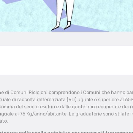
che di Comuni Ricicloni comprendono i Comuni che hanno part
uale di raccolta differenziata (RD) uguale o superiore al 65%
 somma del secco residuo e dalle quote non recuperate dei ri
uguale ai 75 Kg/anno/abitante. Le graduatorie sono stilate in
ato.
 ricerca nella spalla a sinistra per cercare il tuo comun