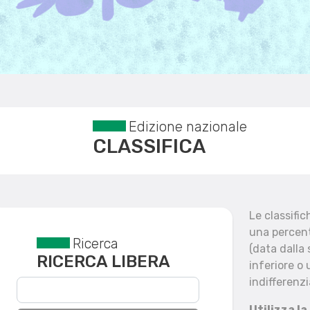
Edizione nazionale
CLASSIFICA
Le classifi
una percent
Ricerca
Reset filtri
(data dalla
RICERCA LIBERA
inferiore o 
indifferenzi
Utilizza la