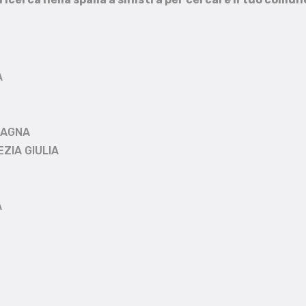
A
MAGNA
EZIA GIULIA
A