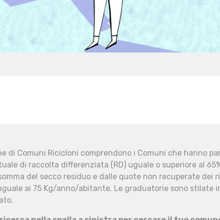
che di Comuni Ricicloni comprendono i Comuni che hanno part
uale di raccolta differenziata (RD) uguale o superiore al 65%
 somma del secco residuo e dalle quote non recuperate dei ri
uguale ai 75 Kg/anno/abitante. Le graduatorie sono stilate in
ato.
 ricerca nella spalla a sinistra per cercare il tuo comun