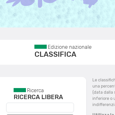
Edizione nazionale
CLASSIFICA
Le classifi
una percent
Ricerca
Reset filtri
(data dalla
RICERCA LIBERA
inferiore o 
indifferenzi
Utilizza la