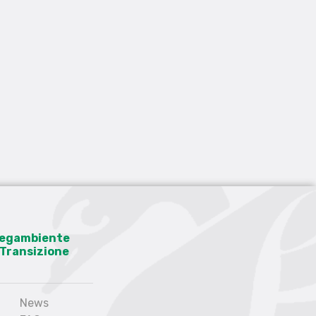
 Legambiente
a Transizione
News