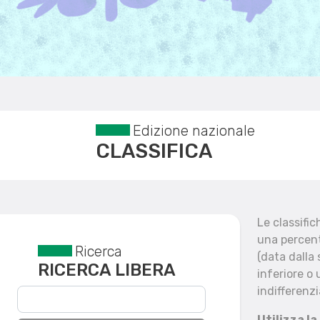
Edizione nazionale
CLASSIFICA
Le classifi
una percent
Ricerca
Reset filtri
(data dalla
RICERCA LIBERA
inferiore o 
indifferenzi
Utilizza la