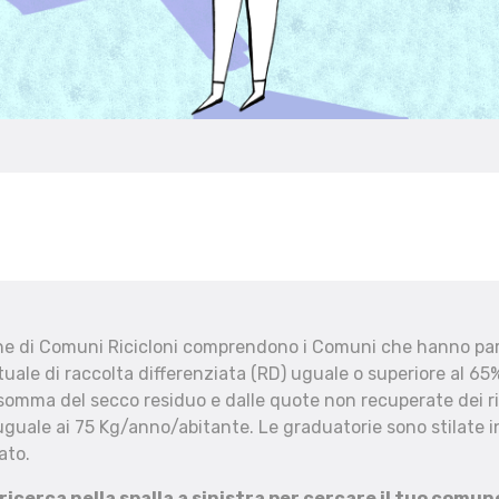
che di Comuni Ricicloni comprendono i Comuni che hanno part
uale di raccolta differenziata (RD) uguale o superiore al 65%
 somma del secco residuo e dalle quote non recuperate dei ri
uguale ai 75 Kg/anno/abitante. Le graduatorie sono stilate in
ato.
 ricerca nella spalla a sinistra per cercare il tuo comun