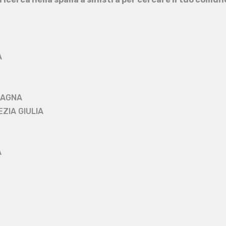
A
MAGNA
EZIA GIULIA
A