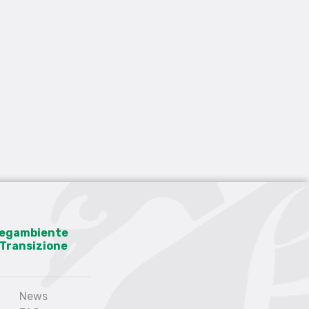
 Legambiente
a Transizione
News