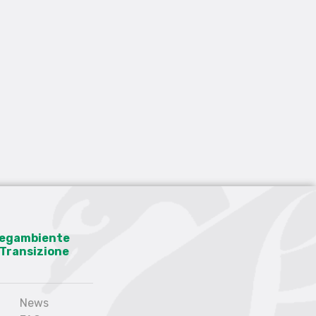
 Legambiente
a Transizione
News