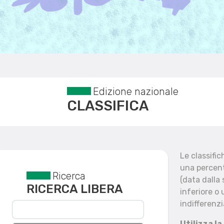
Edizione nazionale
CLASSIFICA
Le classifi
una percent
Ricerca
Reset filtri
(data dalla
RICERCA LIBERA
inferiore o 
indifferenzi
Utilizza la