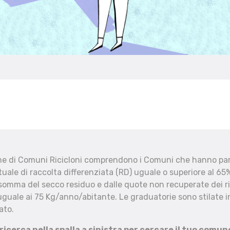
che di Comuni Ricicloni comprendono i Comuni che hanno part
uale di raccolta differenziata (RD) uguale o superiore al 65%
 somma del secco residuo e dalle quote non recuperate dei ri
uguale ai 75 Kg/anno/abitante. Le graduatorie sono stilate in
ato.
 ricerca nella spalla a sinistra per cercare il tuo comun