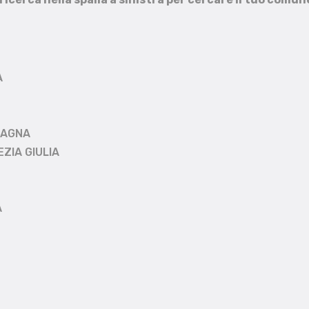
A
MAGNA
EZIA GIULIA
A