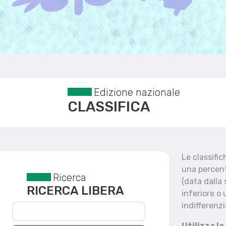
Edizione nazionale
CLASSIFICA
Le classifi
una percent
Ricerca
Reset filtri
(data dalla
RICERCA LIBERA
inferiore o 
indifferenzi
Utilizza la