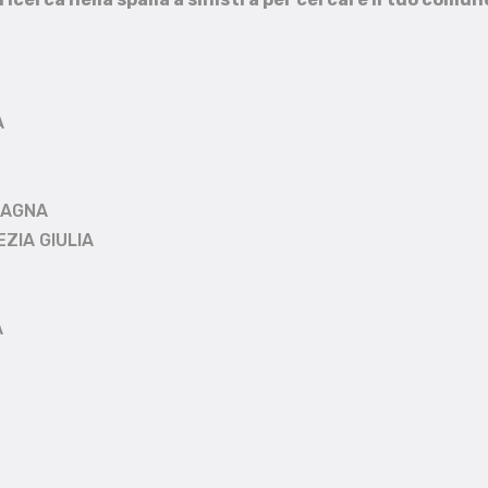
A
MAGNA
EZIA GIULIA
A