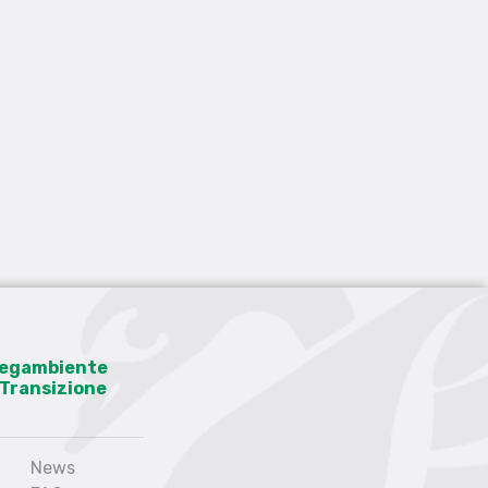
 Legambiente
a Transizione
News