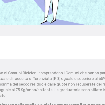
che di Comuni Ricicloni comprendono i Comuni che hanno part
uale di raccolta differenziata (RD) uguale o superiore al 65%
 somma del secco residuo e dalle quote non recuperate dei ri
uguale ai 75 Kg/anno/abitante. Le graduatorie sono stilate in
ato.
 ricerca nella spalla a sinistra per cercare il tuo comun