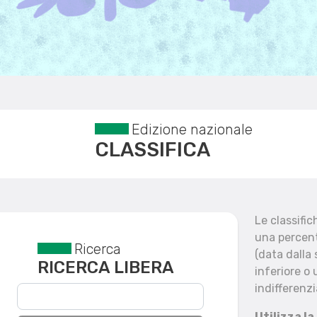
Edizione nazionale
CLASSIFICA
Le classifi
una percent
Ricerca
Reset filtri
(data dalla
RICERCA LIBERA
inferiore o 
indifferenzi
Utilizza la