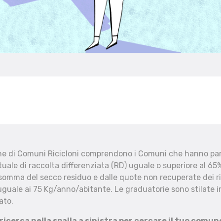
che di Comuni Ricicloni comprendono i Comuni che hanno part
uale di raccolta differenziata (RD) uguale o superiore al 65%
 somma del secco residuo e dalle quote non recuperate dei ri
uguale ai 75 Kg/anno/abitante. Le graduatorie sono stilate in
ato.
 ricerca nella spalla a sinistra per cercare il tuo comun