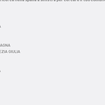
A
MAGNA
EZIA GIULIA
A