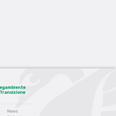
 Legambiente
a Transizione
News