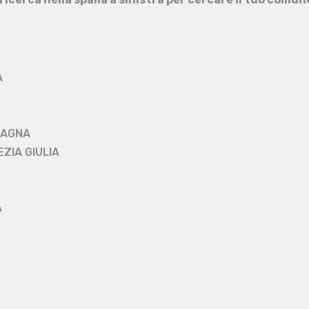
A
MAGNA
EZIA GIULIA
A