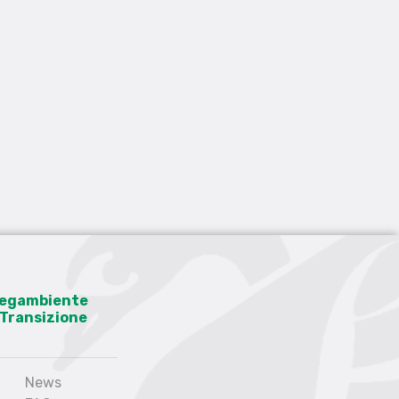
 Legambiente
a Transizione
News