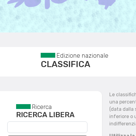
Edizione nazionale
CLASSIFICA
Le classifi
una percent
Ricerca
Reset filtri
(data dalla
RICERCA LIBERA
inferiore o 
indifferenzi
Utilizza la