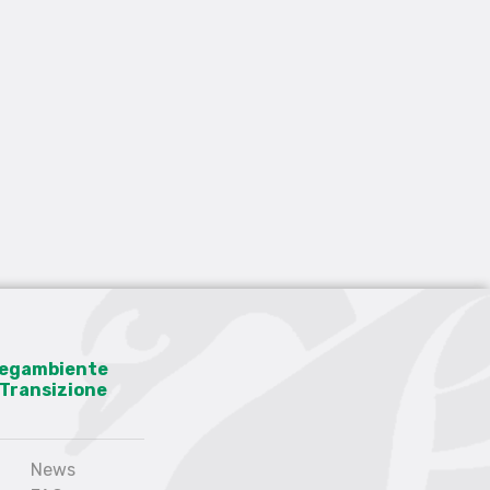
 Legambiente
a Transizione
News