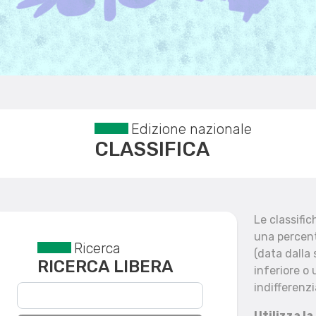
Edizione nazionale
CLASSIFICA
Le classifi
una percent
Ricerca
Reset filtri
(data dalla
RICERCA LIBERA
inferiore o 
indifferenzi
Utilizza la