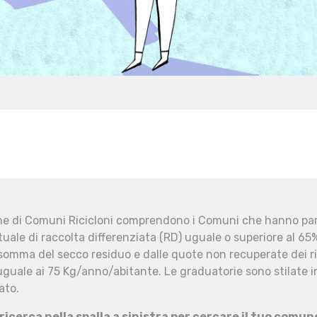
che di Comuni Ricicloni comprendono i Comuni che hanno part
uale di raccolta differenziata (RD) uguale o superiore al 65%
 somma del secco residuo e dalle quote non recuperate dei ri
uguale ai 75 Kg/anno/abitante. Le graduatorie sono stilate in
ato.
 ricerca nella spalla a sinistra per cercare il tuo comun