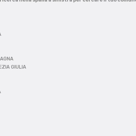
A
MAGNA
EZIA GIULIA
A