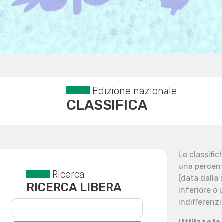
Edizione nazionale
CLASSIFICA
Le classifi
una percent
Ricerca
Reset filtri
(data dalla
RICERCA LIBERA
inferiore o 
indifferenzi
Utilizza la