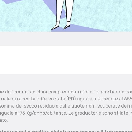
che di Comuni Ricicloni comprendono i Comuni che hanno part
uale di raccolta differenziata (RD) uguale o superiore al 65%
 somma del secco residuo e dalle quote non recuperate dei ri
uguale ai 75 Kg/anno/abitante. Le graduatorie sono stilate in
ato.
 ricerca nella spalla a sinistra per cercare il tuo comun