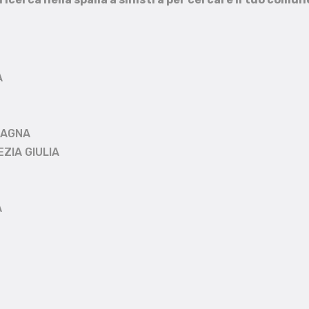
A
MAGNA
EZIA GIULIA
A