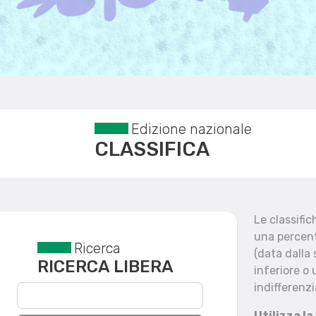
Edizione nazionale
CLASSIFICA
Le classifi
una percent
Ricerca
Reset filtri
(data dalla
RICERCA LIBERA
inferiore o 
indifferenzi
Utilizza la