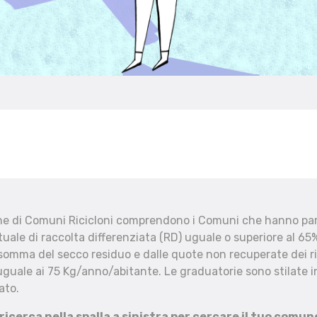
che di Comuni Ricicloni comprendono i Comuni che hanno part
uale di raccolta differenziata (RD) uguale o superiore al 65%
 somma del secco residuo e dalle quote non recuperate dei ri
uguale ai 75 Kg/anno/abitante. Le graduatorie sono stilate in
ato.
 ricerca nella spalla a sinistra per cercare il tuo comun