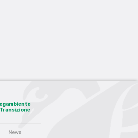
 Legambiente
a Transizione
News