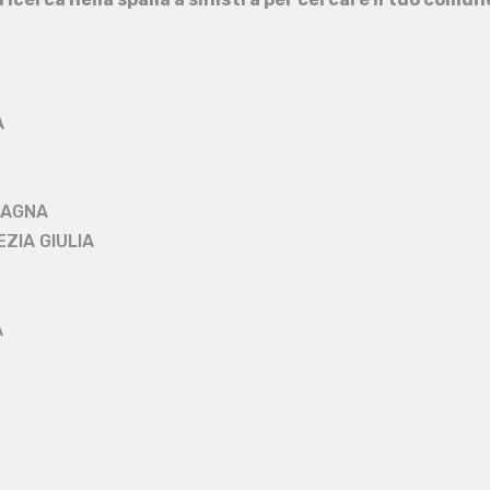
A
MAGNA
EZIA GIULIA
A