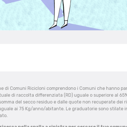
che di Comuni Ricicloni comprendono i Comuni che hanno part
uale di raccolta differenziata (RD) uguale o superiore al 65%
 somma del secco residuo e dalle quote non recuperate dei ri
uguale ai 75 Kg/anno/abitante. Le graduatorie sono stilate in
ato.
 ricerca nella spalla a sinistra per cercare il tuo comun