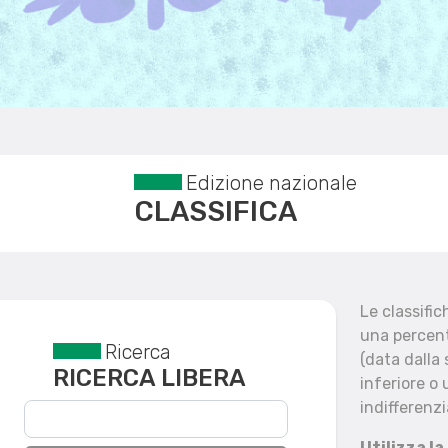
Edizione nazionale
CLASSIFICA
Le classifi
una percent
Ricerca
Reset filtri
(data dalla
RICERCA LIBERA
inferiore o 
indifferenzi
Utilizza la