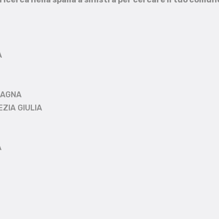
A
MAGNA
EZIA GIULIA
A