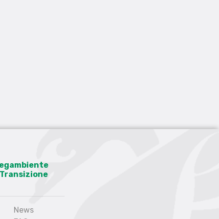
 Legambiente
a Transizione
News