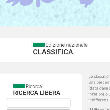
Edizione nazionale
CLASSIFICA
Le classifi
una percent
Ricerca
Reset filtri
(data dalla
RICERCA LIBERA
inferiore o 
indifferenzi
Utilizza la