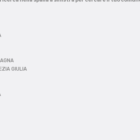
A
MAGNA
EZIA GIULIA
A