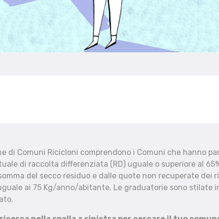
che di Comuni Ricicloni comprendono i Comuni che hanno part
uale di raccolta differenziata (RD) uguale o superiore al 65%
 somma del secco residuo e dalle quote non recuperate dei ri
uguale ai 75 Kg/anno/abitante. Le graduatorie sono stilate in
ato.
 ricerca nella spalla a sinistra per cercare il tuo comun