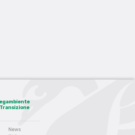
 Legambiente
a Transizione
News