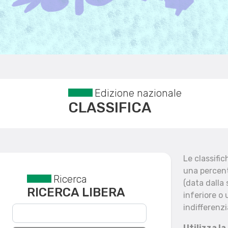
Edizione nazionale
CLASSIFICA
Le classifi
una percent
Ricerca
Reset filtri
(data dalla
RICERCA LIBERA
inferiore o 
indifferenzi
Utilizza la