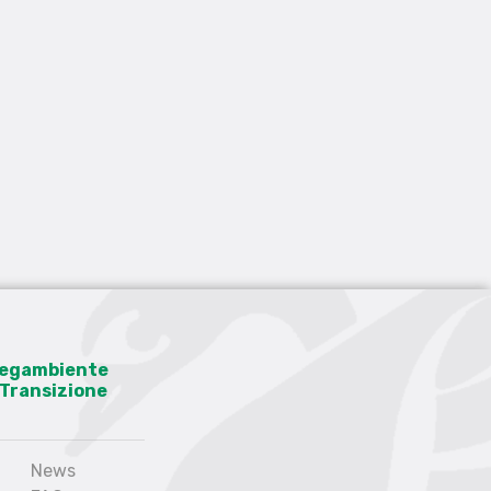
 Legambiente
a Transizione
News