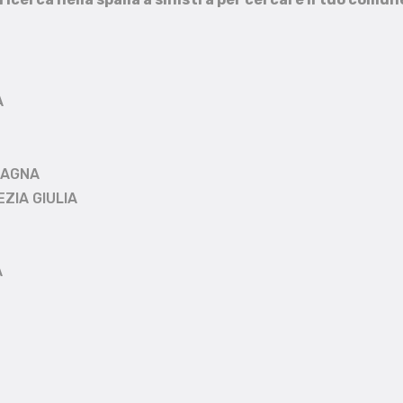
A
MAGNA
EZIA GIULIA
A