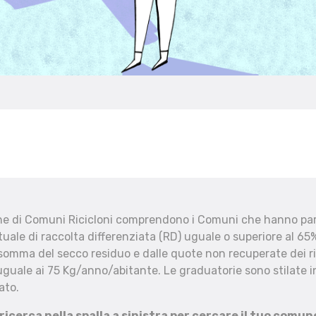
che di Comuni Ricicloni comprendono i Comuni che hanno part
uale di raccolta differenziata (RD) uguale o superiore al 65%
 somma del secco residuo e dalle quote non recuperate dei ri
uguale ai 75 Kg/anno/abitante. Le graduatorie sono stilate in
ato.
 ricerca nella spalla a sinistra per cercare il tuo comun