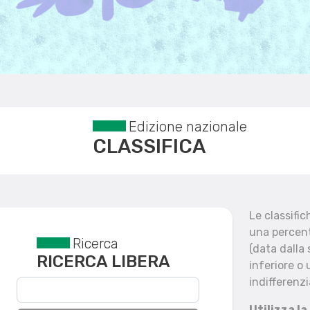
Edizione nazionale
CLASSIFICA
Le classifi
una percent
Ricerca
Reset filtri
(data dalla
RICERCA LIBERA
inferiore o 
indifferenzi
Utilizza la