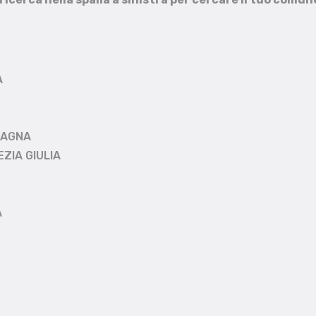
A
MAGNA
EZIA GIULIA
A