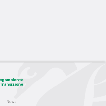
 Legambiente
a Transizione
News