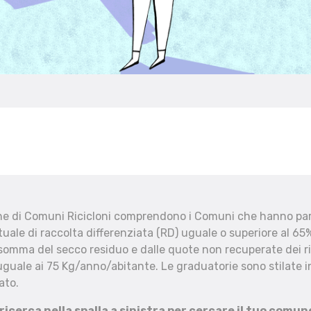
che di Comuni Ricicloni comprendono i Comuni che hanno part
uale di raccolta differenziata (RD) uguale o superiore al 65%
 somma del secco residuo e dalle quote non recuperate dei ri
uguale ai 75 Kg/anno/abitante. Le graduatorie sono stilate in
ato.
 ricerca nella spalla a sinistra per cercare il tuo comun