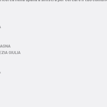
A
MAGNA
EZIA GIULIA
A