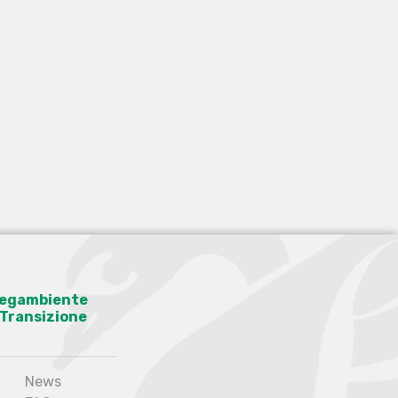
 Legambiente
a Transizione
News