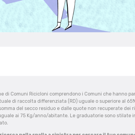
che di Comuni Ricicloni comprendono i Comuni che hanno part
uale di raccolta differenziata (RD) uguale o superiore al 65%
 somma del secco residuo e dalle quote non recuperate dei ri
uguale ai 75 Kg/anno/abitante. Le graduatorie sono stilate in
ato.
 ricerca nella spalla a sinistra per cercare il tuo comun