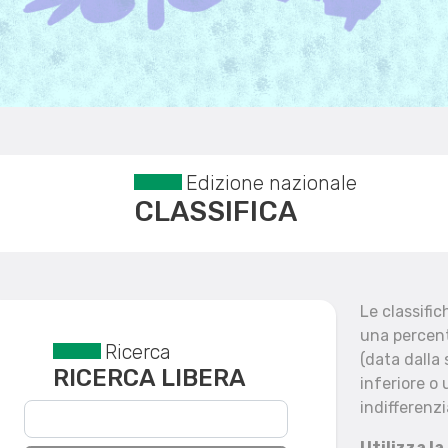
Edizione nazionale
CLASSIFICA
Le classifi
una percent
Ricerca
Reset filtri
(data dalla
RICERCA LIBERA
inferiore o 
indifferenzi
Utilizza la