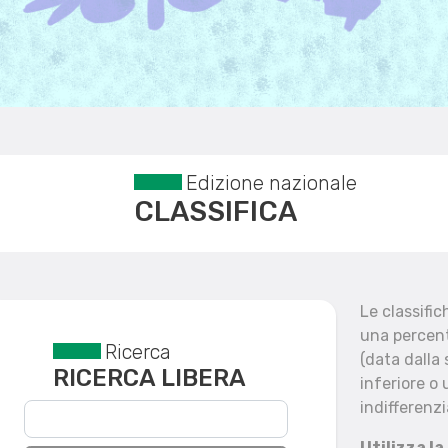
Edizione nazionale
CLASSIFICA
Le classifi
una percent
Ricerca
Reset filtri
(data dalla
RICERCA LIBERA
inferiore o 
indifferenzi
Utilizza la