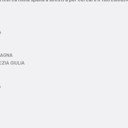
A
MAGNA
EZIA GIULIA
A