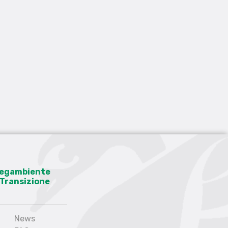
 Legambiente
a Transizione
News