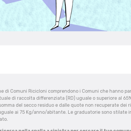
che di Comuni Ricicloni comprendono i Comuni che hanno part
uale di raccolta differenziata (RD) uguale o superiore al 65%
 somma del secco residuo e dalle quote non recuperate dei ri
uguale ai 75 Kg/anno/abitante. Le graduatorie sono stilate in
ato.
 ricerca nella spalla a sinistra per cercare il tuo comun