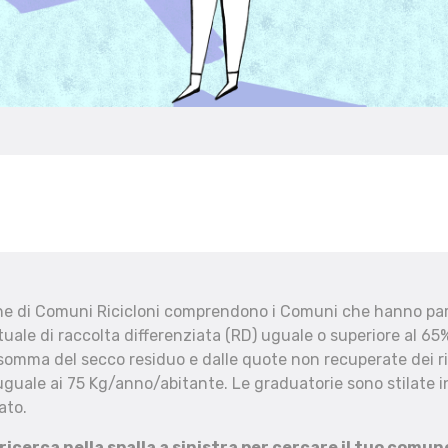
che di Comuni Ricicloni comprendono i Comuni che hanno part
uale di raccolta differenziata (RD) uguale o superiore al 65%
 somma del secco residuo e dalle quote non recuperate dei ri
uguale ai 75 Kg/anno/abitante. Le graduatorie sono stilate in
ato.
 ricerca nella spalla a sinistra per cercare il tuo comun