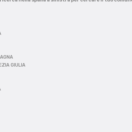
A
MAGNA
EZIA GIULIA
A