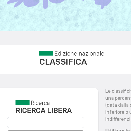
Edizione nazionale
CLASSIFICA
Le classifi
una percent
Ricerca
Reset filtri
(data dalla
RICERCA LIBERA
inferiore o 
indifferenzi
Utilizza la