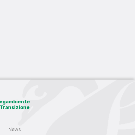
 Legambiente
a Transizione
News