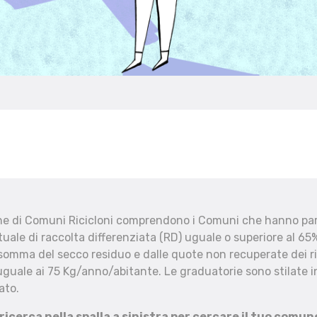
che di Comuni Ricicloni comprendono i Comuni che hanno part
uale di raccolta differenziata (RD) uguale o superiore al 65%
 somma del secco residuo e dalle quote non recuperate dei ri
uguale ai 75 Kg/anno/abitante. Le graduatorie sono stilate in
ato.
 ricerca nella spalla a sinistra per cercare il tuo comun