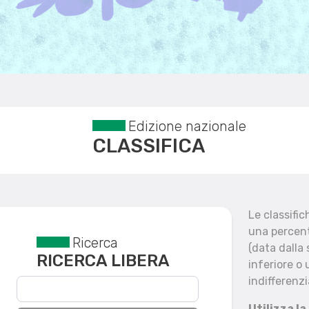
Edizione nazionale
CLASSIFICA
Le classifi
una percent
Ricerca
Reset filtri
(data dalla
RICERCA LIBERA
inferiore o 
indifferenzi
Utilizza la