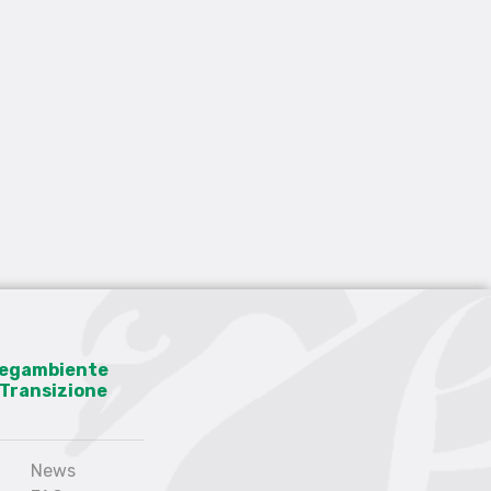
 Legambiente
a Transizione
News