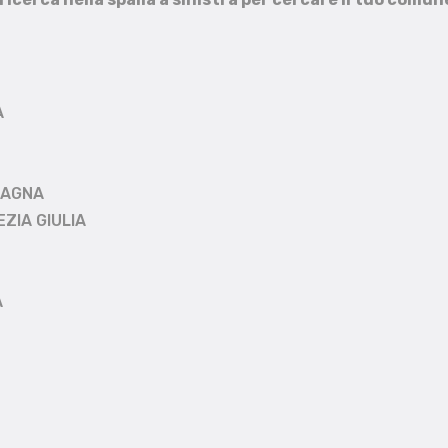
A
MAGNA
EZIA GIULIA
A