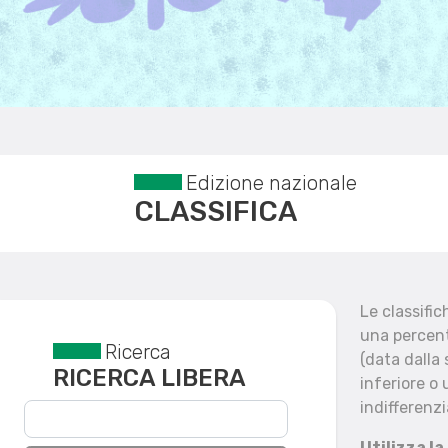
Edizione nazionale
CLASSIFICA
Le classifi
una percent
Ricerca
Reset filtri
(data dalla
RICERCA LIBERA
inferiore o 
indifferenzi
Utilizza la