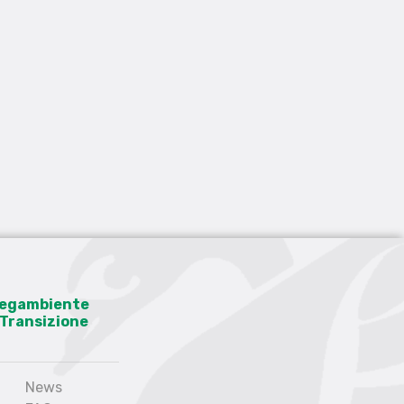
 Legambiente
a Transizione
News