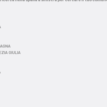
A
MAGNA
EZIA GIULIA
A