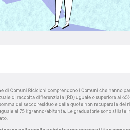
che di Comuni Ricicloni comprendono i Comuni che hanno part
uale di raccolta differenziata (RD) uguale o superiore al 65%
 somma del secco residuo e dalle quote non recuperate dei ri
uguale ai 75 Kg/anno/abitante. Le graduatorie sono stilate in
ato.
 ricerca nella spalla a sinistra per cercare il tuo comun