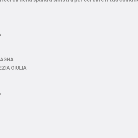
A
MAGNA
EZIA GIULIA
A