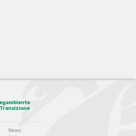
 Legambiente
a Transizione
News