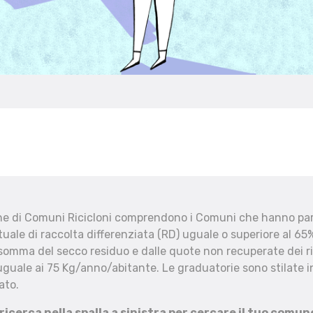
che di Comuni Ricicloni comprendono i Comuni che hanno part
uale di raccolta differenziata (RD) uguale o superiore al 65%
 somma del secco residuo e dalle quote non recuperate dei ri
uguale ai 75 Kg/anno/abitante. Le graduatorie sono stilate in
ato.
 ricerca nella spalla a sinistra per cercare il tuo comun