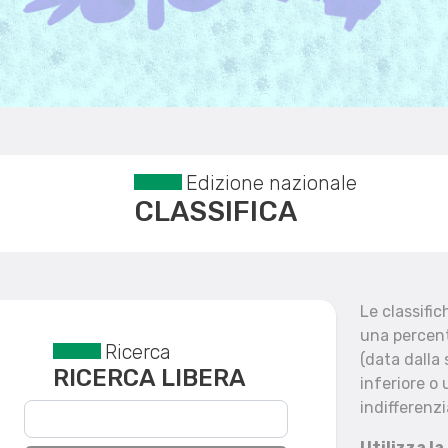
Edizione nazionale
CLASSIFICA
Le classifi
una percent
Ricerca
Reset filtri
(data dalla
RICERCA LIBERA
inferiore o 
indifferenzi
Utilizza la