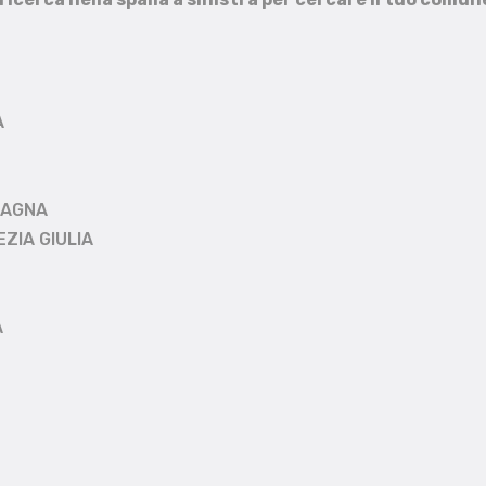
A
MAGNA
EZIA GIULIA
A