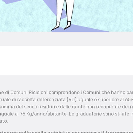
che di Comuni Ricicloni comprendono i Comuni che hanno part
uale di raccolta differenziata (RD) uguale o superiore al 65%
 somma del secco residuo e dalle quote non recuperate dei ri
uguale ai 75 Kg/anno/abitante. Le graduatorie sono stilate in
ato.
 ricerca nella spalla a sinistra per cercare il tuo comun