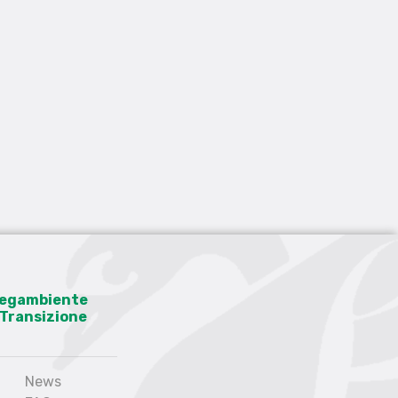
 Legambiente
a Transizione
News