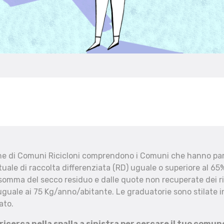
che di Comuni Ricicloni comprendono i Comuni che hanno part
uale di raccolta differenziata (RD) uguale o superiore al 65%
 somma del secco residuo e dalle quote non recuperate dei ri
uguale ai 75 Kg/anno/abitante. Le graduatorie sono stilate in
ato.
 ricerca nella spalla a sinistra per cercare il tuo comun