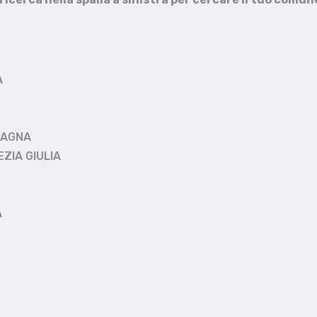
A
MAGNA
EZIA GIULIA
A