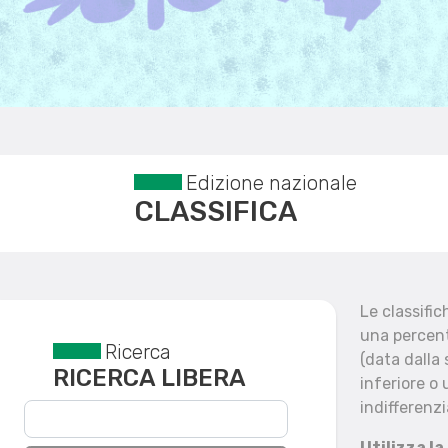
Edizione nazionale
CLASSIFICA
Le classifi
una percent
Ricerca
Reset filtri
(data dalla
RICERCA LIBERA
inferiore o 
indifferenzi
Utilizza la